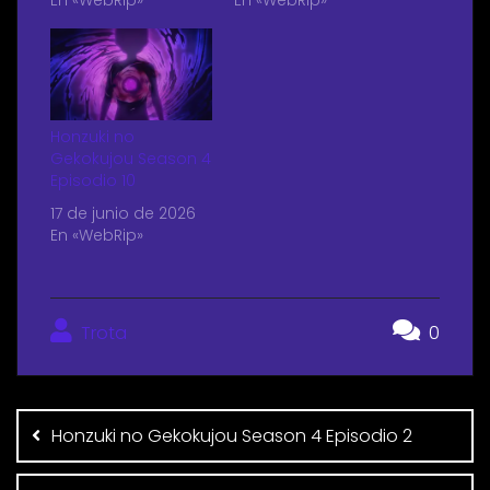
Honzuki no
Gekokujou Season 4
Episodio 10
17 de junio de 2026
En «WebRip»
Trota
0
Honzuki no Gekokujou Season 4 Episodio 2