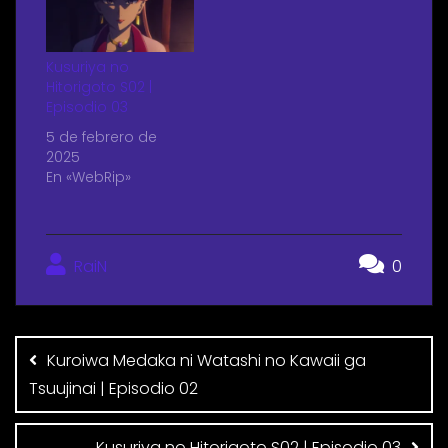
Kusuriya no
Hitorigoto S02 |
Episodio 03
5 de febrero de
2025
En «WebRip»
RaiN
0
Kuroiwa Medaka ni Watashi no Kawaii ga
Tsuujinai | Episodio 02
Kusuriya no Hitorigoto S02 | Episodio 03