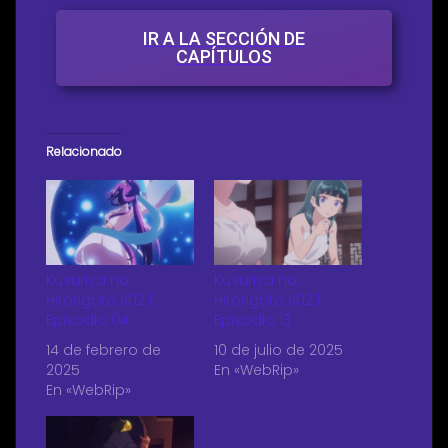
IR A LA SECCIÓN DE
CAPÍTULOS
Relacionado
Kusuriya no
Kusuriya no
Hitorigoto S02 |
Hitorigoto S02 |
Episodio 04
Episodio 13
14 de febrero de
10 de julio de 2025
2025
En «WebRip»
En «WebRip»