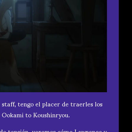
staff, tengo el placer de traerles los
de Ookami to Koushinryou.
s de tensión, veremos cómo Lawrence y