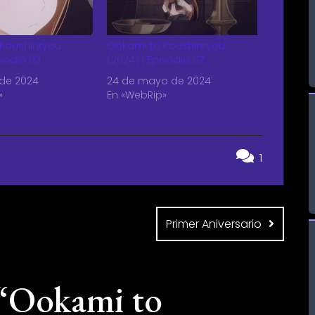
Koushinryou
Ookami to Koushinryou
isodio 03
(2024) | Episodio 07
 de 2024
24 de mayo de 2024
»
En «WebRip»
1
Primer Aniversario
“
Ookami to