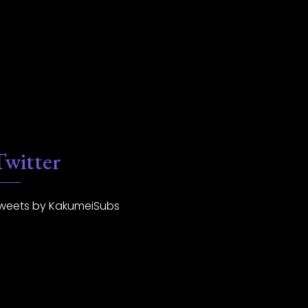
Twitter
weets by KakumeiSubs