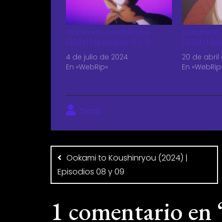
Ookami to Koushinryou
Ookami to 
(2024) | Episodios 12 y 13
(2024) | Ep
4 de julio de 2024
20 de abril
En «WebRip»
En «WebRip
Trota
Ookami to Koushinryou (2024) |
Episodios 08 y 09
1 comentario en 