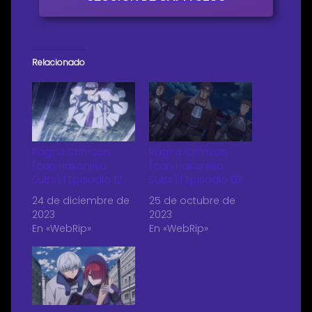
Relacionado
Ragna Crimson
Ragna Crimson
(con Hakoniwa
(con Hakoniwa
Subs) | Episodio 12
Subs) | Episodio 03
24 de diciembre de
25 de octubre de
2023
2023
En «WebRip»
En «WebRip»