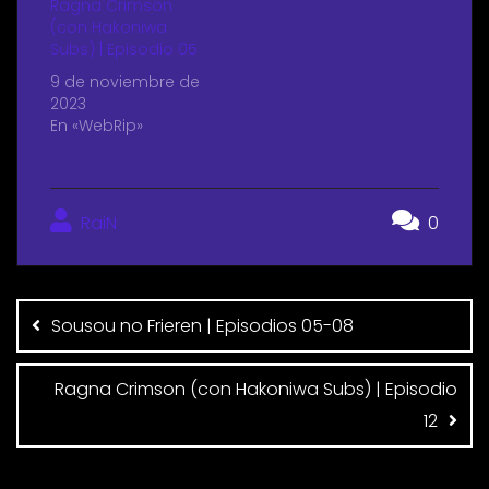
Ragna Crimson
(con Hakoniwa
Subs) | Episodio 05
9 de noviembre de
2023
En «WebRip»
RaiN
0
Sousou no Frieren | Episodios 05-08
Ragna Crimson (con Hakoniwa Subs) | Episodio
12