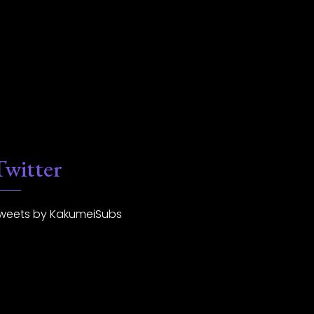
Twitter
weets by KakumeiSubs