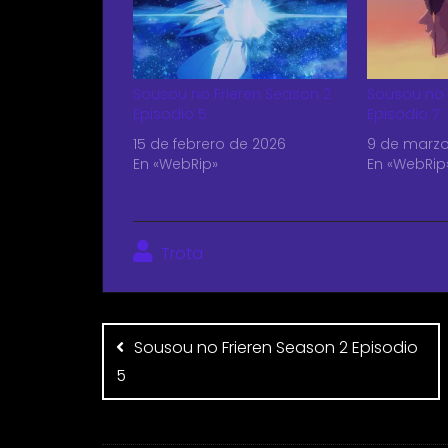
Sousou no Frieren Season 2
Sousou no 
Episodio 5
Episodio 7
15 de febrero de 2026
9 de marzo
En «WebRip»
En «WebRip
Trota
Sousou no Frieren Season 2 Episodio
5